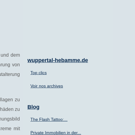
n und dem
wuppertal-hebamme.de
hrung von
Top clics
talterung
Voir nos archives
ollagen zu
Blog
schäden zu
nungsbild
The Flash Tattoo:...
creme mit
Private Immobilien in der...