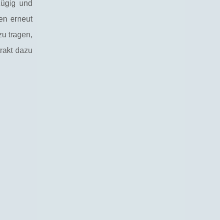
zügig und
en erneut
zu tragen,
rakt dazu